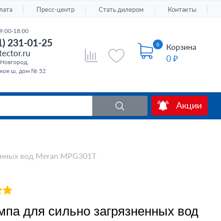
лата
Пресс-центр
Стать дилером
Контакты
9:00-18:00
1) 231-01-25
0
Корзина
ector.ru
0 ₽
Новгород,
кое ш, дом № 52
Акции
ненных вод Meran MPG301T
мпа для сильно загрязненных вод