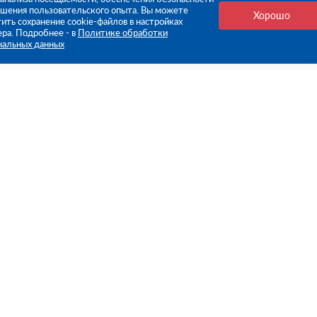
чшения пользовательского опыта. Вы можете
Хорошо
ить сохранение cookie-файлов в настройках
ера. Подробнее - в
Политике обработки
нальных данных
е ссылки
Компания
Стань нашим дилером
О компании
Пресс-центр
нформация
Реквизиты
оплата
Политика обработки персо
данных
бмен
Контакты
ьское соглашение