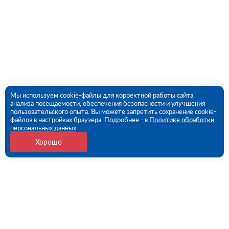
Мы используем cookie-файлы для корректной работы сайта,
анализа посещаемости, обеспечения безопасности и улучшения
пользовательского опыта. Вы можете запретить сохранение cookie-
файлов в настройках браузера. Подробнее - в
Политике обработки
персональных данных
Хорошо
Контакты
г. Нижний Новгород, Московское ш, дом № 52 (ПВЗ)