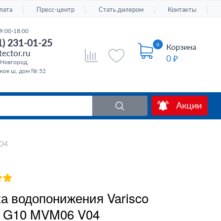
лата
Пресс-центр
Стать дилером
Контакты
9:00-18:00
1) 231-01-25
0
Корзина
ector.ru
0 ₽
Новгород,
кое ш, дом № 52
Акции
04
а водопонижения Varisco
 G10 MVM06 V04