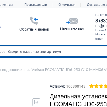
Клиентам
Производители
О компании
Доставка и оп
Пн-Пт: 0
8 (83
nn@rut
Напишите нам
Обратный звонок
Нижний 
Московс
(ПВЗ)
ка водопонижения Varisco ECOMATIC JD6-253 G10 MVM06 V
Артикул:
100366143
Дизельная установк
ECOMATIC JD6-253