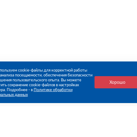
пользуем cookie-файлы для корректной работы
, анализа посещаемости, обеспечения безопасности
чшения пользовательского опыта. Вы можете
Хорошо
ить сохранение cookie-файлов в настройках
ера. Подробнее - в
Политике обработки
нальных данных
е ссылки
Компания