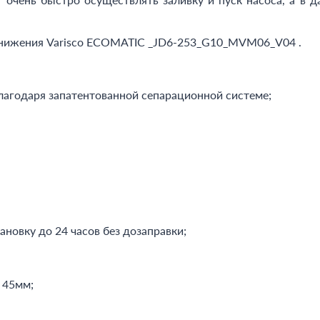
онижения Varisco ECOMATIC _JD6-253_G10_MVM06_V04 .
лагодаря запатентованной сепарационной системе;
ановку до 24 часов без дозаправки;
 45мм;