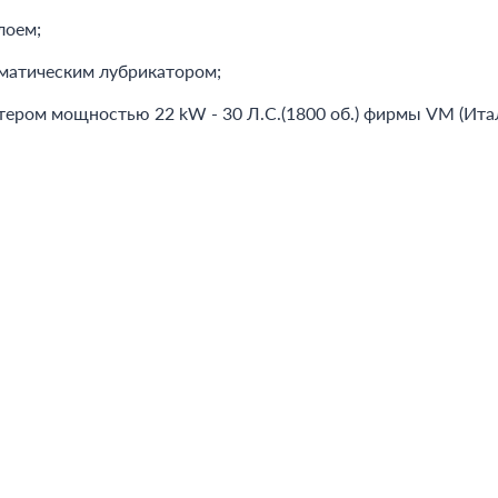
лоем;
оматическим лубрикатором;
ером мощностью 22 kW - 30 Л.С.(1800 об.) фирмы VM (Итал