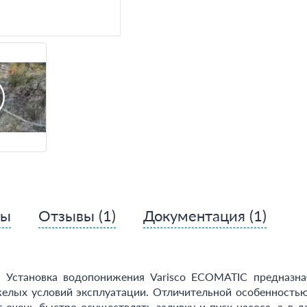
сы
Отзывы
(1)
Документация
(1)
 Установка водопонижения Varisco ECOMATIC предназна
желых условий эксплуатации. Отличительной особенностью
ет очень быстро осуществлять заливку и пуск насоса, а в