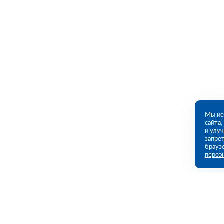
Мы ис
сайта
и улу
запрет
брауз
персо
Контакты
Полезны