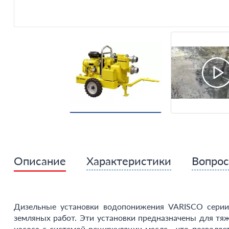
Описание
Характеристики
Вопро
Дизельные установки водопонижения VARISCO серии
земляных работ. Эти установки предназначены для тя
насоса с системой рециркуляции масла , что позволя