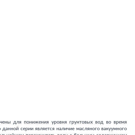
чены для понижения уровня грунтовых вод во время
 данной серии является наличие масляного вакуумного
 дальнейшем перекачивать воду с большим содержанием