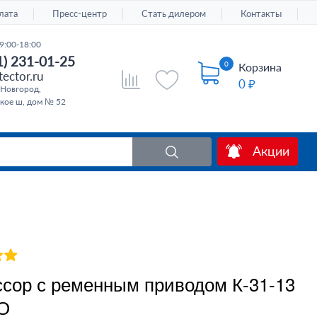
лата
Пресс-центр
Стать дилером
Контакты
9:00-18:00
1) 231-01-25
0
Корзина
ector.ru
0 ₽
Новгород,
кое ш, дом № 52
Акции
сор с ременным приводом К-31-13
О