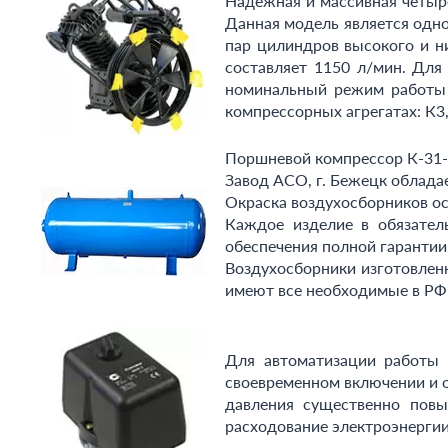
Надежная и массивная четы
Данная модель является одно
пар цилиндров высокого и н
составляет 1150 л/мин. Для
номинальный режим работы 
компрессорных агрегатах: К3
Поршневой компрессор К-31-
Завод АСО, г. Бежецк облада
Окраска воздухосборников о
Каждое изделие в обязател
обеспечения полной гарантии
Воздухосборники изготовлен
имеют все необходимые в РФ
Для автоматизации работы 
своевременном включении и о
давления существенно повы
расходование электроэнергии