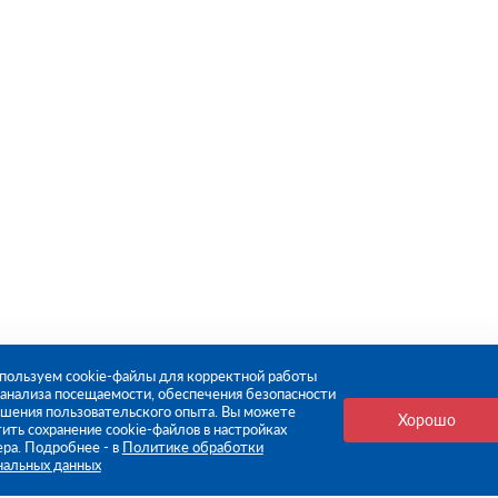
пользуем cookie-файлы для корректной работы
, анализа посещаемости, обеспечения безопасности
чшения пользовательского опыта. Вы можете
Хорошо
ить сохранение cookie-файлов в настройках
ера. Подробнее - в
Политике обработки
нальных данных