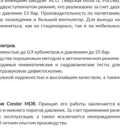
я Бежецким заводом “АСО” (Тверская область, Россия).
двухступенчатом режиме, что реализовано за счет двух
 давление 13 бар. Производительность по нагнетанию
ер охлаждения и большой вентилятор. Для выхода на
меняться, как на стационарных, так и на мобильных
 литров
.
мостью до 0,9 кубометров и давлением до 25 бар.
одства порошковым методом в автоматическом режиме.
одимые пневматические и гидравлические тесты для
ьтразвуковую дефектоскопию.
альной надежностью и высочайшим качеством, а также
ния Condor MDR
. Принцип его работы заключается в
и нижнего порогов давления. За счет применения реле
 эксплуатация, а также исключается неоправданное
0 летним опытом производства.