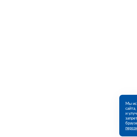
Мы ис
сайта
и улу
запрет
брауз
персо