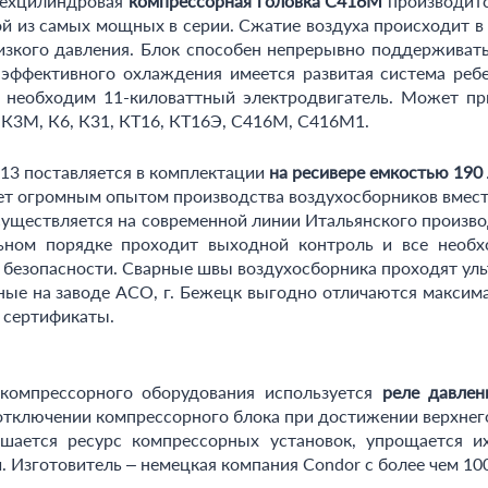
рехцилиндровая
компрессорная головка C416M
производитс
й из самых мощных в серии. Сжатие воздуха происходит в 
изкого давления. Блок способен непрерывно поддерживать
 эффективного охлаждения имеется развитая система реб
необходим 11-киловаттный электродвигатель. Может при
,К3М, К6, К31, КТ16, КТ16Э, С416М, С416М1.
13 поставляется в комплектации
на ресивере емкостью 190
ет огромным опытом производства воздухосборников вмести
существляется на современной линии Итальянского произв
ьном порядке проходит выходной контроль и все необх
 безопасности. Сварные швы воздухосборника проходят ул
ные на заводе АСО, г. Бежецк выгодно отличаются максим
 сертификаты.
компрессорного оборудования используется
реле давле
тключении компрессорного блока при достижении верхнего 
шается ресурс компрессорных установок, упрощается их
. Изготовитель – немецкая компания Condor с более чем 10