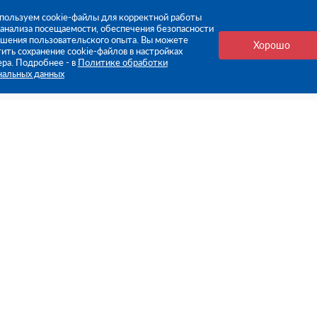
пользуем cookie-файлы для корректной работы
, анализа посещаемости, обеспечения безопасности
чшения пользовательского опыта. Вы можете
Хорошо
ить сохранение cookie-файлов в настройках
ера. Подробнее - в
Политике обработки
нальных данных
е ссылки
Компания
Стань нашим дилером
О компании
Пресс-центр
нформация
Реквизиты
оплата
Политика обработки персо
данных
бмен
Контакты