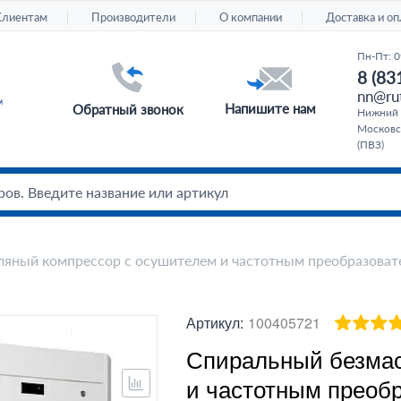
Клиентам
Производители
О компании
Доставка и оп
Пн-Пт: 0
8 (83
nn@rut
Напишите нам
Обратный звонок
Нижний 
Московс
(ПВЗ)
яный компрессор с осушителем и частотным преобразовате
Артикул:
100405721
Спиральный безмас
и частотным преоб