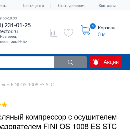
лата
Пресс-центр
Стать дилером
Контакты
9:00-18:00
1) 231-01-25
0
Корзина
ector.ru
0 ₽
Новгород,
кое ш, дом № 52
Акции
лем FINI OS 1008 ES STC
ляный компрессор с осушителем
разователем FINI OS 1008 ES STC