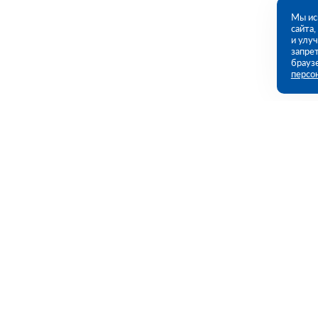
Мы ис
сайта
и улу
запрет
брауз
персо
Контакты
Полезны
г. Нижний Новгород, Московское ш, дом
Каталог
№ 52 (ПВЗ)
Акции
Услуги
09:00 - 18:00 пн-пт
8 (831) 231-01-25
Полезная и
nn@rutector.ru
Доставка и 
Возврат и о
Напишите нам