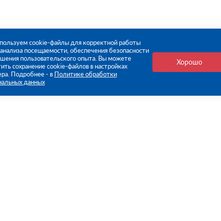
пользуем cookie-файлы для корректной работы
, анализа посещаемости, обеспечения безопасности
чшения пользовательского опыта. Вы можете
Хорошо
ить сохранение cookie-файлов в настройках
ера. Подробнее - в
Политике обработки
нальных данных
е ссылки
Компания
Стань нашим дилером
О компании
Пресс-центр
нформация
Реквизиты