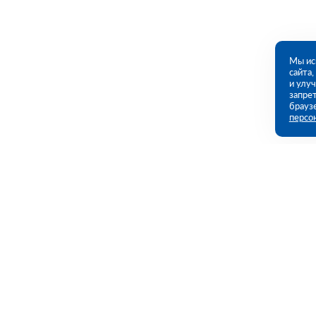
Мы ис
сайта
и улу
запрет
брауз
персо
Контакты
Полезны
г. Нижний Новгород, Московское ш, дом
Каталог
№ 52 (ПВЗ)
Акции
Услуги
09:00 - 18:00 пн-пт
8 (831) 231-01-25
Полезная и
nn@rutector.ru