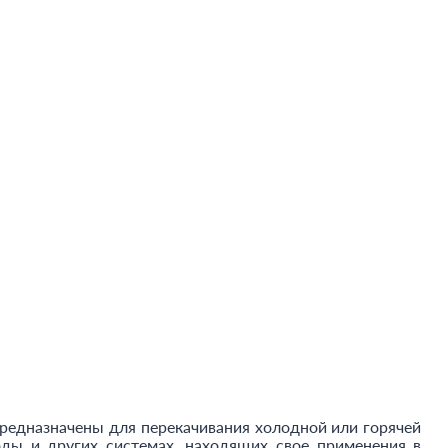
предназначены для перекачивания холодной или горячей
ды и других системах, находящих свое применения в