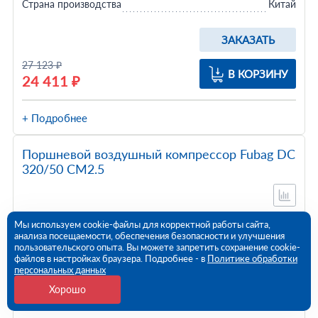
Страна производства
Китай
ЗАКАЗАТЬ
27 123 ₽
В КОРЗИНУ
24 411 ₽
+ Подробнее
Поршневой воздушный компрессор Fubag DС
320/50 CM2.5
Мы используем cookie-файлы для корректной работы сайта,
анализа посещаемости, обеспечения безопасности и улучшения
пользовательского опыта. Вы можете запретить сохранение cookie-
файлов в настройках браузера. Подробнее - в
Политике обработки
персональных данных
Хорошо