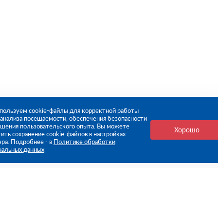
пользуем cookie-файлы для корректной работы
, анализа посещаемости, обеспечения безопасности
чшения пользовательского опыта. Вы можете
Хорошо
ить сохранение cookie-файлов в настройках
ера. Подробнее - в
Политике обработки
нальных данных
е ссылки
Компания