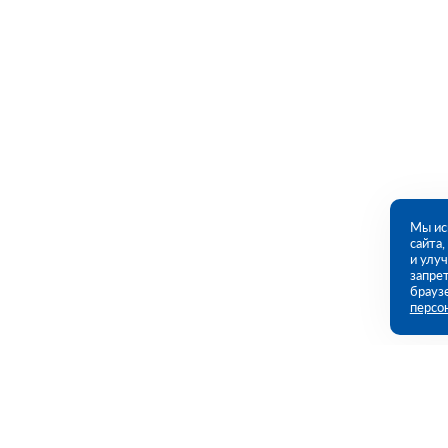
Мы ис
сайта
и улу
запрет
брауз
персо
Контакты
Полезны