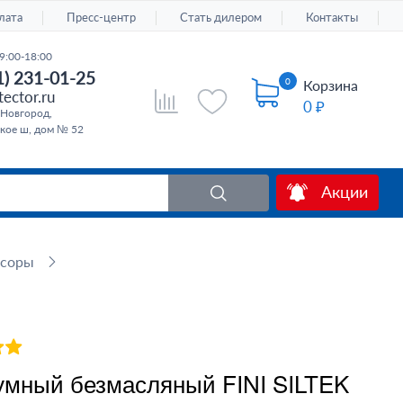
лата
Пресс-центр
Стать дилером
Контакты
9:00-18:00
1) 231-01-25
0
Корзина
ector.ru
0 ₽
Новгород,
кое ш, дом № 52
Акции
ссоры
мный безмасляный FINI SILTEK