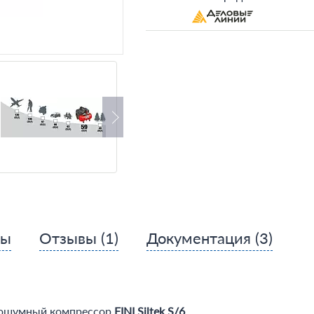
сы
Отзывы
(1)
Документация
(3)
лошумный компрессор
FINI Siltek S/6
.